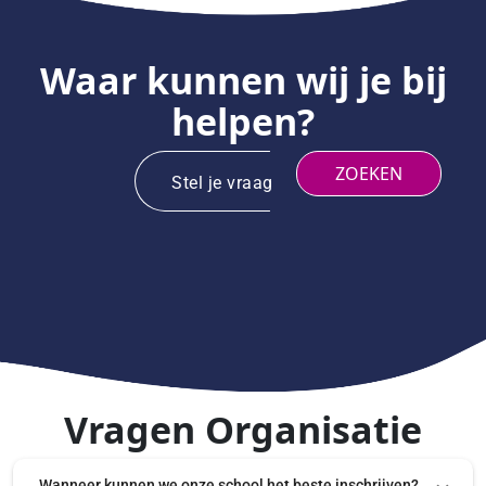
ACTIE
INLOGGEN
Waar kunnen wij je bij
helpen?
ZOEKEN
Stel je vraag
Vragen Organisatie
Wanneer kunnen we onze school het beste inschrijven?